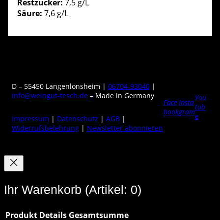
Restzucker:
7,5 g/L
Säure:
7,6 g/L
D – 55450 Langenlonsheim |
06704-93040
|
info@weingut-tesch.de
– Made in Germany
You
Face
Insta
tub
book
gram
e
Impressum
|
Datenschutz
|
AGB
|
Widerrufsbelehrung
|
Newsletter abonnieren
Ihr Warenkorb
(Artikel: 0)
Produkt
Details
Gesamtsumme